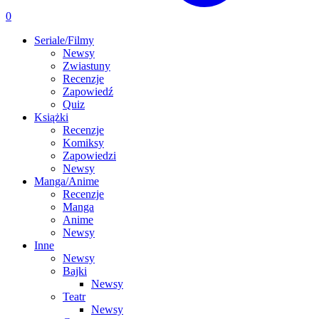
0
Seriale/Filmy
Newsy
Zwiastuny
Recenzje
Zapowiedź
Quiz
Książki
Recenzje
Komiksy
Zapowiedzi
Newsy
Manga/Anime
Recenzje
Manga
Anime
Newsy
Inne
Newsy
Bajki
Newsy
Teatr
Newsy