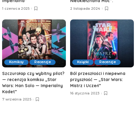
Imperialna”
Nieokiełznana Moc”.
1 czerwca 2025
2 listopada 2024
Komiksy
Recenzje
Książki
Recenzje
Szczurołap czy wybitny pilot?
Ból przeszłości i niepewna
— recenzja komiksu „Star
przyszłość — „Star Wars:
Wars: Han Solo — Imperialny
Mistrz i Uczeń”
Kadet”
16 stycznia 2023
7 września 2025