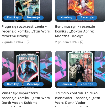
Komiksy
Recenzje
Komiksy
Recenzje
Plaga się rozprzestrzenia –
Bunt maszyn – recenzja
recenzja komiksu „Star Wars:
komiksu „Doktor Aphra:
Mroczne Droidy”.
Mroczne Droidy”
2 grudnia 2024
2 grudnia 2024
Komiksy
Recenzje
Komiksy
Recenzje
Zniszczyć Imperatora –
Za mało kontroli, za dużo
recenzja komiksu „Star Wars.
nienawiści – recenzja „Star
Darth Vader: Schizma
Wars. Darth Vader: