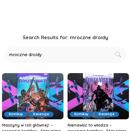
Search Results for:
mroczne droidy
Komiksy
Recenzje
Komiksy
Recenzje
Maszyny w roli głównej! –
Nienawiść to władza –
recenzja komiksu „Star Wars.
recenzja komiksu „Star Wars.