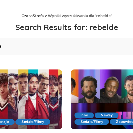
CzasoStrefa
>
Wyniki wyszukiwania dla 'rebelde'
Search Results for:
rebelde
Inne
Newsy
enzje
Seriale/Filmy
Seriale/Filmy
Zapowied