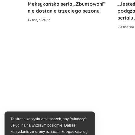
Meksykańska seria „Zbuntowani”
„Jeste
nie dostanie trzeciego sezonu!
podążam
serialu
13 maja 2023
20 marca
Ta strona korzysta z ciasteczek, aby świadczyć
usługi na najwyższym poziomie. Dalsze
korzystanie ze strony oznacza, że zgadzasz się