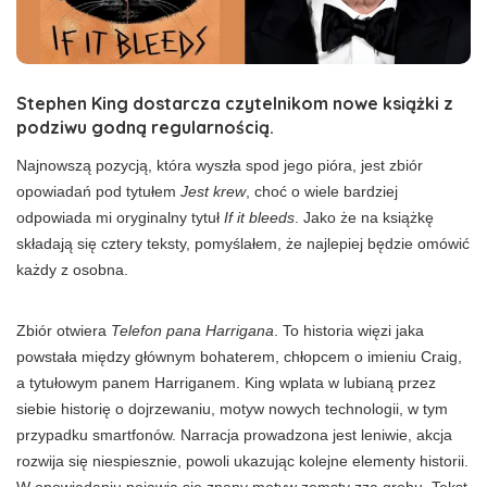
Stephen King dostarcza czytelnikom nowe książki z
podziwu godną regularnością.
Najnowszą pozycją, która wyszła spod jego pióra, jest zbiór
opowiadań pod tytułem
Jest krew
, choć o wiele bardziej
odpowiada mi oryginalny tytuł
If
it
bleeds
. Jako że na książkę
składają się cztery teksty, pomyślałem, że najlepiej będzie omówić
każdy z osobna.
Zbiór otwiera
Telefon pana Harrigana
. To historia więzi jaka
powstała między głównym bohaterem, chłopcem o imieniu Craig,
a tytułowym panem Harriganem. King wplata w lubianą przez
siebie historię o dojrzewaniu, motyw nowych technologii, w tym
przypadku smartfonów. Narracja prowadzona jest leniwie, akcja
rozwija się niespiesznie, powoli ukazując kolejne elementy historii.