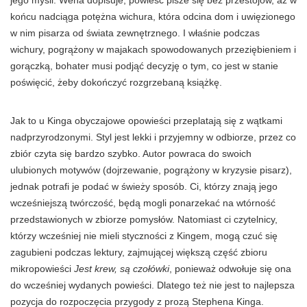
jego myśli. Wena dopisuje, powieść pisze się bez przestojów, aż w
końcu nadciąga potężna wichura, która odcina dom i uwięzionego
w nim pisarza od świata zewnętrznego. I właśnie podczas
wichury, pogrążony w majakach spowodowanych przeziębieniem i
gorączką, bohater musi podjąć decyzję o tym, co jest w stanie
poświęcić, żeby dokończyć rozgrzebaną książkę.
Jak to u Kinga obyczajowe opowieści przeplatają się z wątkami
nadprzyrodzonymi. Styl jest lekki i przyjemny w odbiorze, przez co
zbiór czyta się bardzo szybko. Autor powraca do swoich
ulubionych motywów (dojrzewanie, pogrążony w kryzysie pisarz),
jednak potrafi je podać w świeży sposób. Ci, którzy znają jego
wcześniejszą twórczość, będą mogli ponarzekać na wtórność
przedstawionych w zbiorze pomysłów. Natomiast ci czytelnicy,
którzy wcześniej nie mieli styczności z
Kingem
, mogą czuć się
zagubieni podczas lektury, zajmującej większą część zbioru
mikropowieści
Jest krew, są czołówki
, ponieważ odwołuje się ona
do wcześniej wydanych powieści. Dlatego też nie jest to najlepsza
pozycja do rozpoczęcia przygody z prozą Stephena Kinga.