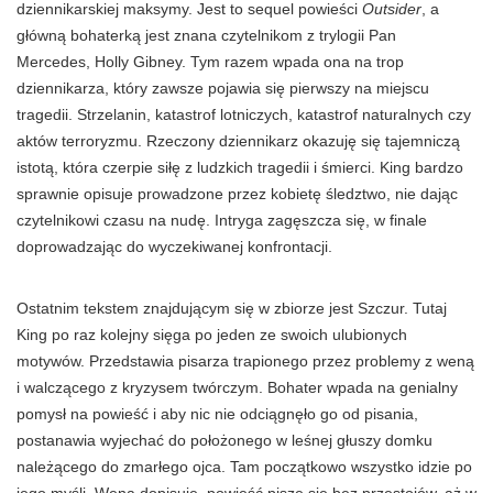
dziennikarskiej maksymy. Jest to sequel powieści
Outsider
, a
główną bohaterką jest znana czytelnikom z trylogii Pan
Mercedes,
Holly
Gibney
. Tym razem wpada ona na trop
dziennikarza, który zawsze pojawia się pierwszy na miejscu
tragedii. Strzelanin, katastrof lotniczych, katastrof naturalnych czy
aktów terroryzmu. Rzeczony dziennikarz okazuję się tajemniczą
istotą, która czerpie siłę z ludzkich tragedii i śmierci. King bardzo
sprawnie opisuje prowadzone przez kobietę śledztwo, nie dając
czytelnikowi czasu na nudę. Intryga zagęszcza się, w finale
doprowadzając do wyczekiwanej konfrontacji.
Ostatnim tekstem znajdującym się w zbiorze jest Szczur. Tutaj
King po raz kolejny sięga po jeden ze swoich ulubionych
motywów. Przedstawia pisarza trapionego przez problemy z weną
i walczącego z kryzysem twórczym. Bohater wpada na genialny
pomysł na powieść i aby nic nie odciągnęło go od pisania,
postanawia wyjechać do położonego w leśnej głuszy domku
należącego do zmarłego ojca. Tam początkowo wszystko idzie po