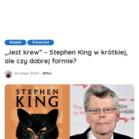
Książki
Recenzje
„Jest krew” – Stephen King w krótkiej,
ale czy dobrej formie?
25 maja 2020
Artur
Posted
by