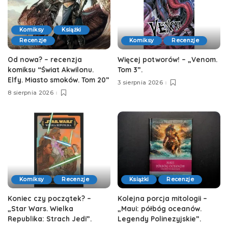
Komiksy
Książki
Recenzje
Komiksy
Recenzje
Od nowa? – recenzja
Więcej potworów! – „Venom.
komiksu “Świat Akwilonu.
Tom 3”.
Elfy. Miasto smoków. Tom 20”
3 sierpnia 2026
8 sierpnia 2026
Komiksy
Recenzje
Książki
Recenzje
Koniec czy początek? –
Kolejna porcja mitologii –
„Star Wars. Wielka
„Maui: półbóg oceanów.
Republika: Strach Jedi”.
Legendy Polinezyjskie”.