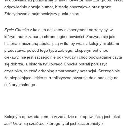
W opowiadaniu pojawia się znany motyw zemsty zza grobu. Tekst
odpowiednio dozuje humor, historię obyczajową oraz grozę.
Zdecydowanie najmocniejszy punkt zbioru.
Życie Chucka
z kolei to delikatny eksperyment narracyjny, w
którym autor zaburza chronologię opowieści. Zaczyna się jako
historia z nieznaną apokalipsą w tle, by wraz z kolejnymi aktami
przedstawić powód tego typu zabiegu. Eksperyment choć
ciekawy, nie jest szczególnie odkrywczy i choć opowiadanie czyta
się dobrze, a historia tytułowego Chucka potrafi poruszyć
czytelnika, to czuć odrobinę zmarnowany potencjał. Szczególnie
że niepokojące, lekko surrealistyczne otwarcie daje nadzieję na
coś oryginalnego.
Kolejnym opowiadaniem, a w zasadzie mikropowieścią jest tekst
Jest krew
,
są czołówki
, którego tytuł jest zaczerpnięty z