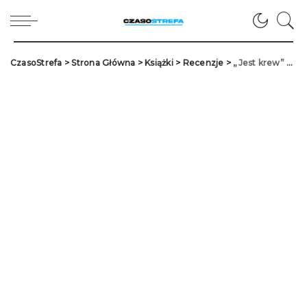
CzasoStrefa
>
Strona Główna
>
Książki
>
Recenzje
>
„Jest krew” – Stephen King w krótkiej, ale czy dobrej formie?