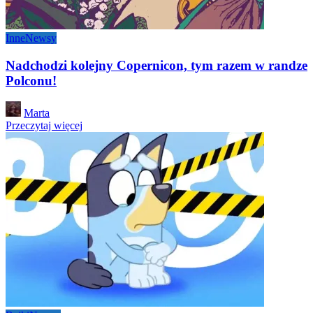
Inne
Newsy
Nadchodzi kolejny Copernicon, tym razem w randze
Polconu!
Posted
Marta
by
Przeczytaj więcej