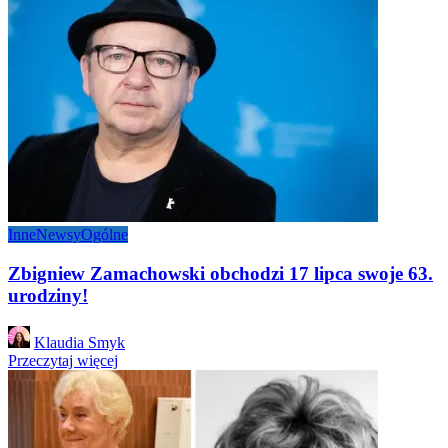
Inne
Newsy
Ogólne
Zbigniew Zamachowski obchodzi 17 lipca swoje 63.
urodziny!
Posted
Klaudia Smyk
by
Przeczytaj więcej