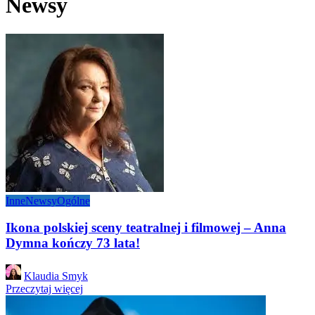
Newsy
Inne
Newsy
Ogólne
Ikona polskiej sceny teatralnej i filmowej – Anna
Dymna kończy 73 lata!
Posted
Klaudia Smyk
by
Przeczytaj więcej