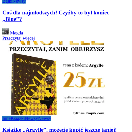
Bajki
Newsy
Coś dla najmłodszych! Czyżby to był koniec
„Blue”?
Posted
Magda
by
Przeczytaj więcej
Inne
Książki
Newsy
Newsy
Książkę „Argylle”, możecie kupić jeszcze taniej!