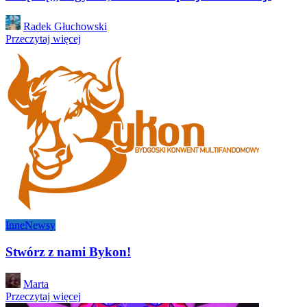
Posted
Radek Głuchowski
by
Przeczytaj więcej
Inne
Newsy
Stwórz z nami Bykon!
Posted
Marta
by
Przeczytaj więcej