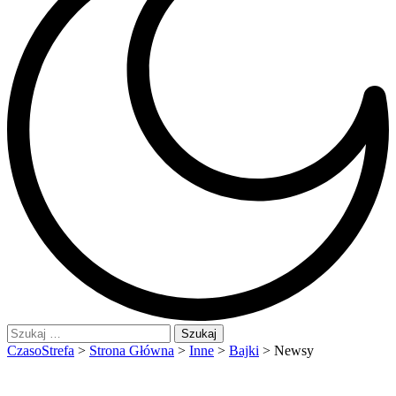
Szukaj:
CzasoStrefa
>
Strona Główna
>
Inne
>
Bajki
>
Newsy