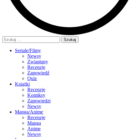
Szukaj:
Seriale/Filmy
Newsy
Zwiastuny
Recenzje
Zapowiedź
Quiz
Książki
Recenzje
Komiksy
Zapowiedzi
Newsy
Manga/Anime
Recenzje
Manga
Anime
Newsy