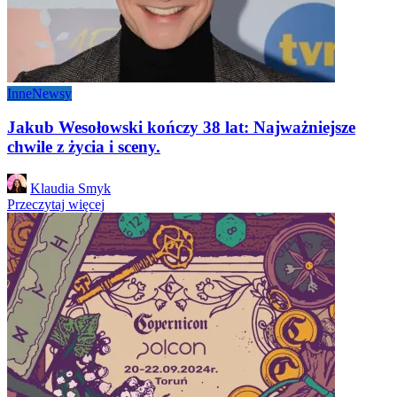
Inne
Newsy
Jakub Wesołowski kończy 38 lat: Najważniejsze
chwile z życia i sceny.
Posted
Klaudia Smyk
by
Przeczytaj więcej