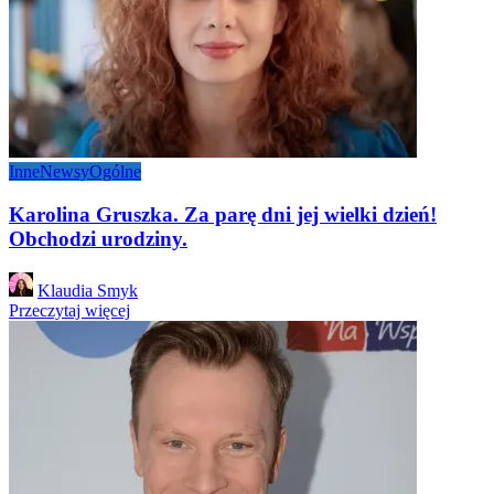
Inne
Newsy
Ogólne
Karolina Gruszka. Za parę dni jej wielki dzień!
Obchodzi urodziny.
Posted
Klaudia Smyk
by
Przeczytaj więcej