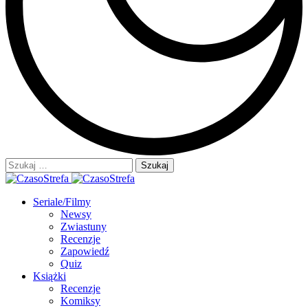
Szukaj:
Seriale/Filmy
Newsy
Zwiastuny
Recenzje
Zapowiedź
Quiz
Książki
Recenzje
Komiksy