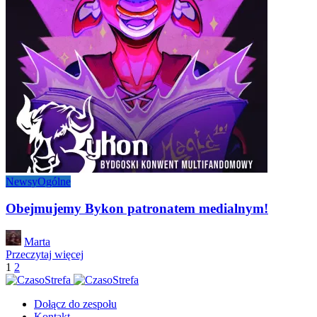
Newsy
Ogólne
Obejmujemy Bykon patronatem medialnym!
Posted
Marta
by
Przeczytaj więcej
1
2
Dołącz do zespołu
Kontakt