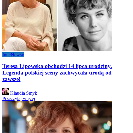
Inne
Newsy
Teresa Lipowska obchodzi 14 lipca urodziny.
Legenda polskiej sceny zachwycała urodą od
zawsze!
Posted
Klaudia Smyk
by
Przeczytaj więcej