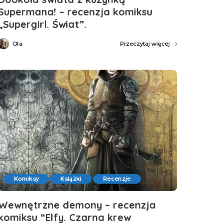
Supermana! – recenzja komiksu
„Supergirl. Świat”.
Ola
Przeczytaj więcej
Posted
by
Komiksy
Książki
Recenzje
Wewnętrzne demony – recenzja
komiksu “Elfy. Czarna krew