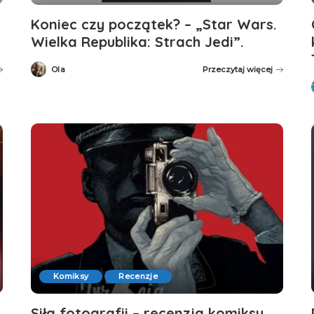
Koniec czy początek? – „Star Wars.
Wielka Republika: Strach Jedi”.
Ola
Przeczytaj więcej
Posted
by
Komiksy
Recenzje
Siła fotografii – recenzja komiksu