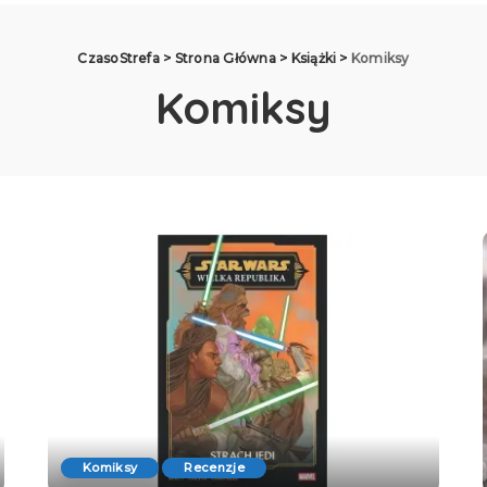
CzasoStrefa
>
Strona Główna
>
Książki
>
Komiksy
Komiksy
Komiksy
Recenzje