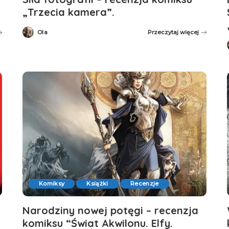
„Trzecia kamera”.
Ola
Przeczytaj więcej
Posted
by
Komiksy
Książki
Recenzje
Narodziny nowej potęgi – recenzja
komiksu “Świat Akwilonu. Elfy.