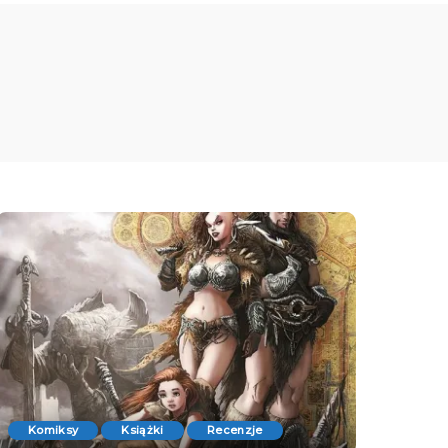
Komiksy
Książki
Recenzje