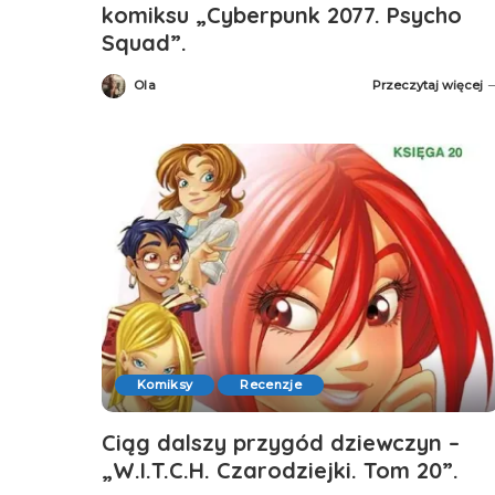
komiksu „Cyberpunk 2077. Psycho
Squad”.
Ola
Przeczytaj więcej
Posted
by
Komiksy
Recenzje
Ciąg dalszy przygód dziewczyn –
„W.I.T.C.H. Czarodziejki. Tom 20”.