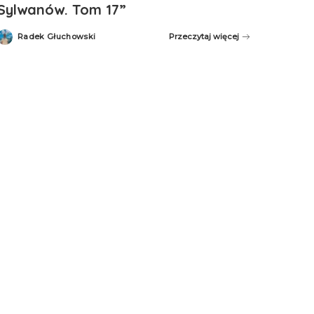
Sylwanów. Tom 17”
Radek Głuchowski
Przeczytaj więcej
Posted
by