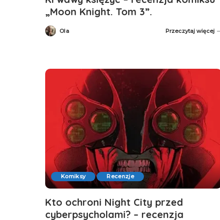
„Moon Knight. Tom 3”.
Ola
Przeczytaj więcej
Posted
by
Komiksy
Recenzje
Kto ochroni Night City przed
cyberpsycholami? – recenzja