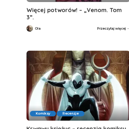
Więcej potworów! – „Venom. Tom
3”.
Ola
Przeczytaj więcej
Posted
by
Komiksy
Recenzje
Krwawy księżyc – recenzja komiksu