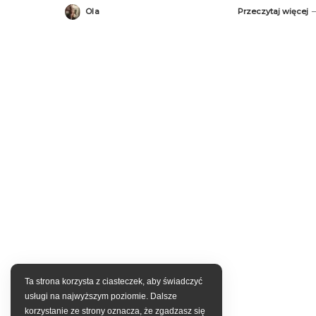
Ola
Przeczytaj więcej
Posted
by
Ta strona korzysta z ciasteczek, aby świadczyć
usługi na najwyższym poziomie. Dalsze
korzystanie ze strony oznacza, że zgadzasz się