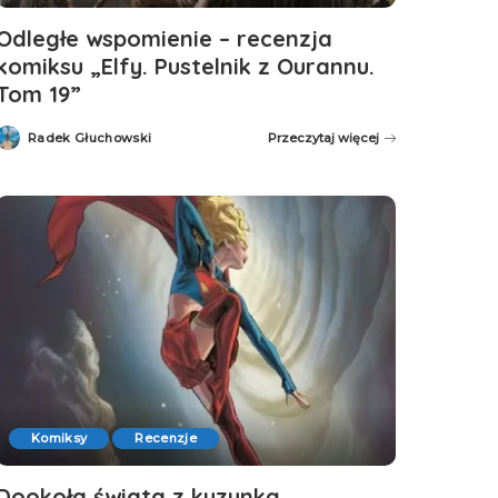
Odległe wspomienie – recenzja
komiksu „Elfy. Pustelnik z Ourannu.
Tom 19”
Radek Głuchowski
Przeczytaj więcej
Posted
by
Komiksy
Recenzje
Dookoła świata z kuzynką