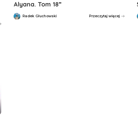
Alyana. Tom 18”
Radek Głuchowski
Przeczytaj więcej
Posted
by