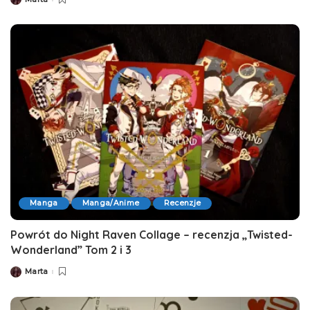
Posted
by
Manga
Manga/Anime
Recenzje
Powrót do Night Raven Collage – recenzja „Twisted-
Wonderland” Tom 2 i 3
Marta
Posted
by