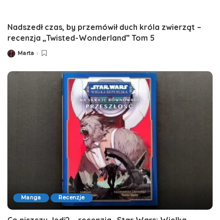
Nadszedł czas, by przemówił duch króla zwierząt –
recenzja „Twisted-Wonderland” Tom 5
Marta
Posted
by
Manga
Recenzje
Co niszczy Jedi? – recenzja „Star Wars: Wielka