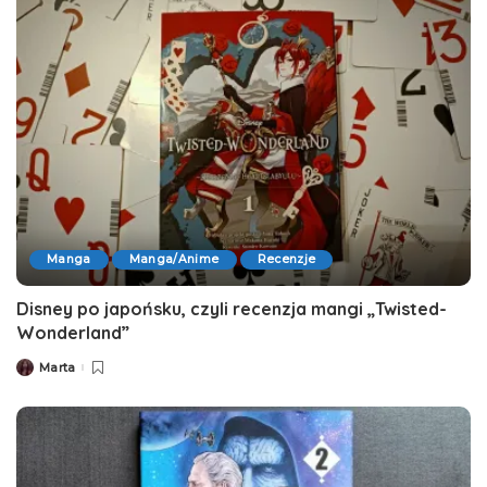
Manga
Manga/Anime
Recenzje
Disney po japońsku, czyli recenzja mangi „Twisted-
Wonderland”
Marta
Posted
by