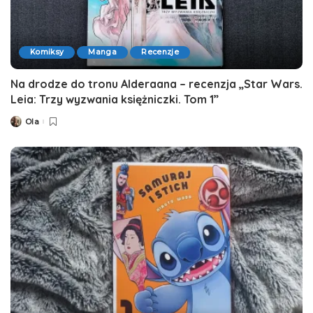
Komiksy
Manga
Recenzje
Na drodze do tronu Alderaana – recenzja „Star Wars.
Leia: Trzy wyzwania księżniczki. Tom 1”
Ola
Posted
by