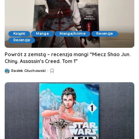
Książki
Manga
Manga/Anime
Recenzje
Recenzje
Powrót z zemstą – recenzja mangi “Miecz Shao Jun.
Chiny. Assassin’s Creed. Tom 1”
Radek Głuchowski
Posted
by