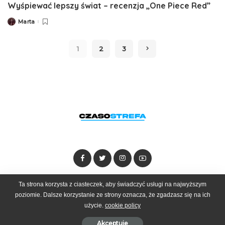
Wyśpiewać lepszy świat – recenzja „One Piece Red”
Marta
Posted
by
1
2
3
Ta strona korzysta z ciasteczek, aby świadczyć usługi na najwyższym
Dołącz do zespołu
Kontakt
Reklama
poziomie. Dalsze korzystanie ze strony oznacza, że zgadzasz się na ich
użycie.
cookie policy
© 2025 Czasostrefa by
Goobrand
Akceptuje