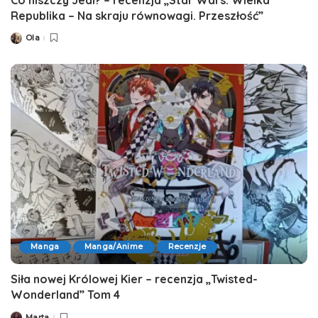
Republika – Na skraju równowagi. Przeszłość”
Ola
Posted
by
Manga
Manga/Anime
Recenzje
Siła nowej Królowej Kier – recenzja „Twisted-
Wonderland” Tom 4
Marta