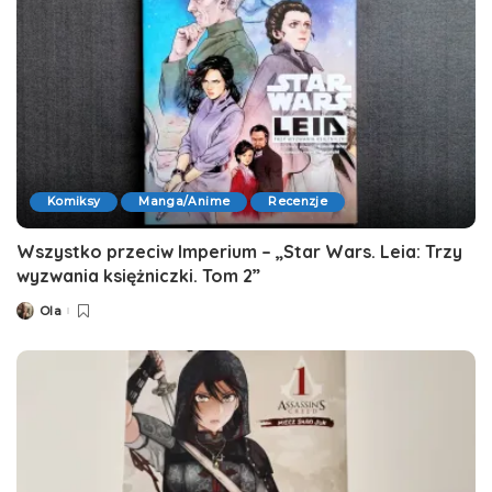
Komiksy
Manga/Anime
Recenzje
Wszystko przeciw Imperium – „Star Wars. Leia: Trzy
wyzwania księżniczki. Tom 2”
Ola
Posted
by