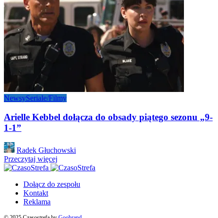
Newsy
Seriale/Filmy
Arielle Kebbel dołącza do obsady piątego sezonu „9-
1-1”
Posted
Radek Głuchowski
by
Przeczytaj więcej
Dołącz do zespołu
Kontakt
Reklama
© 2025 Czasostrefa by
Goobrand