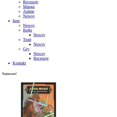
Recenzje
Manga
Anime
Newsy
Inne
Newsy
Bajki
Newsy
Teatr
Newsy
Gry
Newsy
Recenzje
Kontakt
Najnowsze!