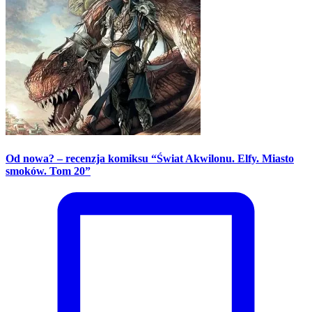
Od nowa? – recenzja komiksu “Świat Akwilonu. Elfy. Miasto
smoków. Tom 20”