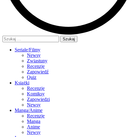
Szukaj:
Seriale/Filmy
Newsy
Zwiastuny
Recenzje
Zapowiedź
Quiz
Książki
Recenzje
Komiksy
Zapowiedzi
Newsy
Manga/Anime
Recenzje
Manga
Anime
Newsy