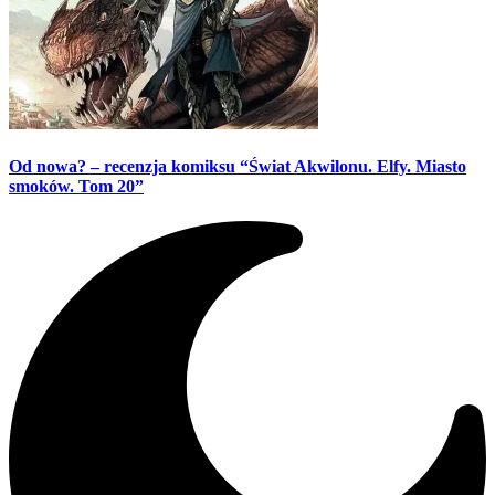
Od nowa? – recenzja komiksu “Świat Akwilonu. Elfy. Miasto
smoków. Tom 20”