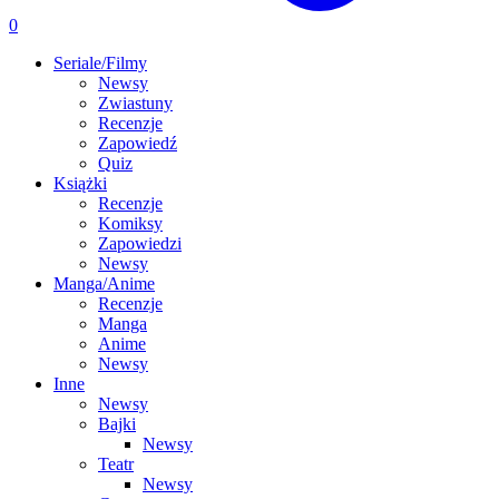
0
Seriale/Filmy
Newsy
Zwiastuny
Recenzje
Zapowiedź
Quiz
Książki
Recenzje
Komiksy
Zapowiedzi
Newsy
Manga/Anime
Recenzje
Manga
Anime
Newsy
Inne
Newsy
Bajki
Newsy
Teatr
Newsy