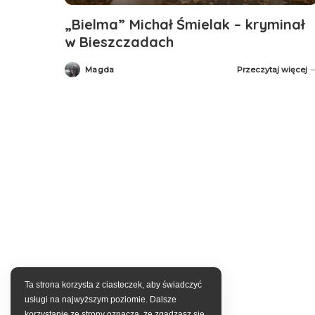
„Bielma” Michał Śmielak – kryminał
w Bieszczadach
Magda
Przeczytaj więcej
Posted
by
Ta strona korzysta z ciasteczek, aby świadczyć
usługi na najwyższym poziomie. Dalsze
korzystanie ze strony oznacza, że zgadzasz się