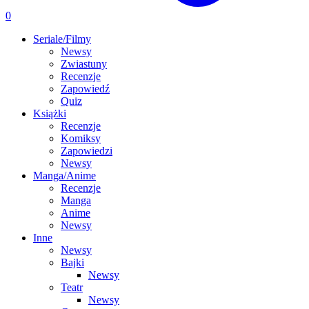
0
Seriale/Filmy
Newsy
Zwiastuny
Recenzje
Zapowiedź
Quiz
Książki
Recenzje
Komiksy
Zapowiedzi
Newsy
Manga/Anime
Recenzje
Manga
Anime
Newsy
Inne
Newsy
Bajki
Newsy
Teatr
Newsy