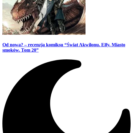
Od nowa? – recenzja komiksu “Świat Akwilonu. Elfy. Miasto
smoków. Tom 20”