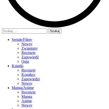
Szukaj:
Seriale/Filmy
Newsy
Zwiastuny
Recenzje
Zapowiedź
Quiz
Książki
Recenzje
Komiksy
Zapowiedzi
Newsy
Manga/Anime
Recenzje
Manga
Anime
Newsy