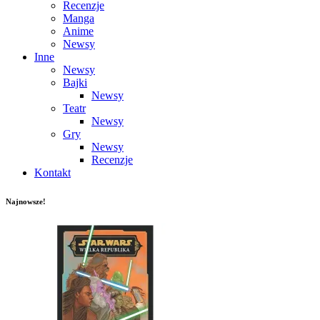
Recenzje
Manga
Anime
Newsy
Inne
Newsy
Bajki
Newsy
Teatr
Newsy
Gry
Newsy
Recenzje
Kontakt
Najnowsze!