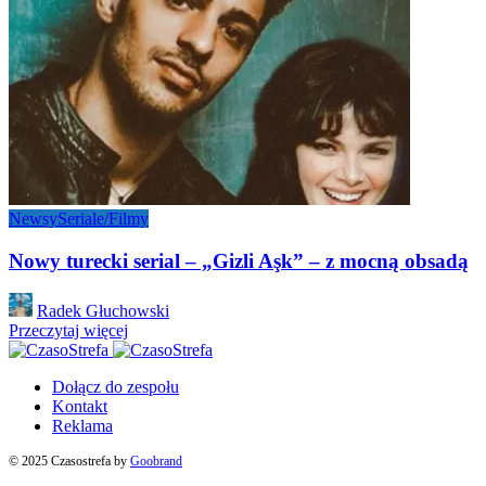
Newsy
Seriale/Filmy
Nowy turecki serial – „Gizli Aşk” – z mocną obsadą
Posted
Radek Głuchowski
by
Przeczytaj więcej
Dołącz do zespołu
Kontakt
Reklama
© 2025 Czasostrefa by
Goobrand