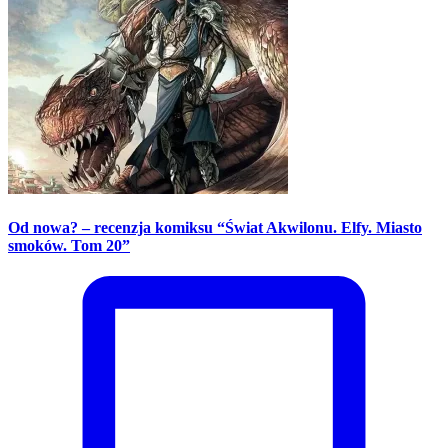
Od nowa? – recenzja komiksu “Świat Akwilonu. Elfy. Miasto
smoków. Tom 20”