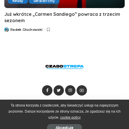
Newsy
Seriale/Filmy
Już wkrótce „Carmen Sandiego” powraca z trzecim
sezonem
Radek Głuchowski
Posted
by
Ta strona korzysta z ciasteczek, aby świadczyć usługi na najwyższym
Dołącz do zespołu
Kontakt
Reklama
poziomie. Dalsze korzystanie ze strony oznacza, że zgadzasz się na ich
użycie.
cookie policy
© 2025 Czasostrefa by
Goobrand
Akceptuje