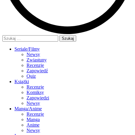
Szukaj:
Seriale/Filmy
Newsy
Zwiastuny
Recenzje
Zapowiedź
Quiz
Książki
Recenzje
Komiksy
Zapowiedzi
Newsy
Manga/Anime
Recenzje
Manga
Anime
Newsy