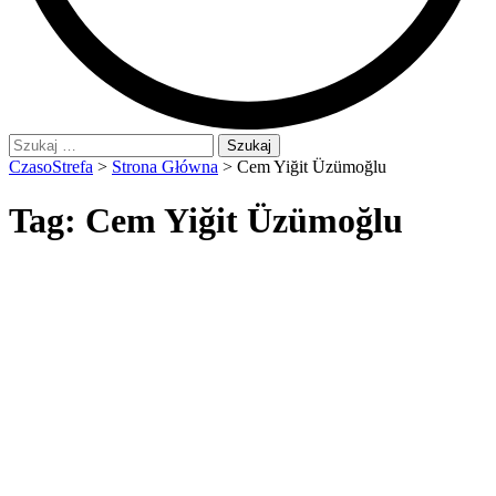
Szukaj:
CzasoStrefa
>
Strona Główna
>
Cem Yiğit Üzümoğlu
Tag:
Cem Yiğit Üzümoğlu