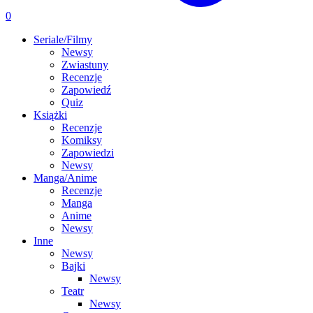
0
Seriale/Filmy
Newsy
Zwiastuny
Recenzje
Zapowiedź
Quiz
Książki
Recenzje
Komiksy
Zapowiedzi
Newsy
Manga/Anime
Recenzje
Manga
Anime
Newsy
Inne
Newsy
Bajki
Newsy
Teatr
Newsy