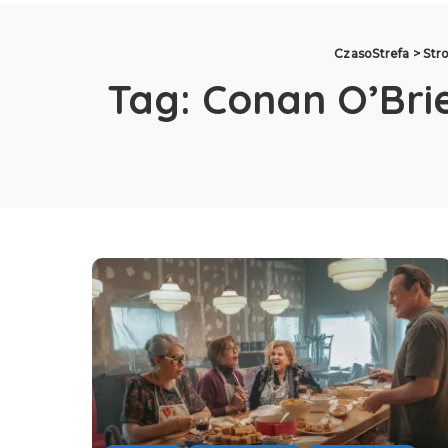
CzasoStrefa
>
Str
Tag:
Conan O’Bri