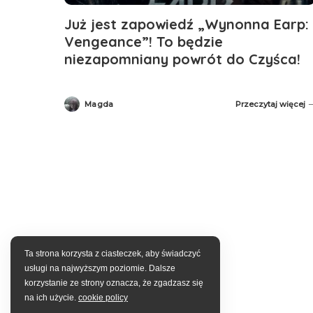
Już jest zapowiedź „Wynonna Earp:
Vengeance”! To będzie
niezapomniany powrót do Czyśca!
Magda
Przeczytaj więcej
Posted
by
Ta strona korzysta z ciasteczek, aby świadczyć
usługi na najwyższym poziomie. Dalsze
korzystanie ze strony oznacza, że zgadzasz się
na ich użycie.
cookie policy