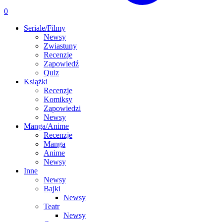
0
Seriale/Filmy
Newsy
Zwiastuny
Recenzje
Zapowiedź
Quiz
Książki
Recenzje
Komiksy
Zapowiedzi
Newsy
Manga/Anime
Recenzje
Manga
Anime
Newsy
Inne
Newsy
Bajki
Newsy
Teatr
Newsy