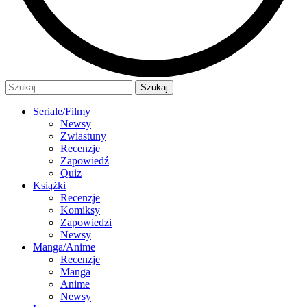
Szukaj:
Seriale/Filmy
Newsy
Zwiastuny
Recenzje
Zapowiedź
Quiz
Książki
Recenzje
Komiksy
Zapowiedzi
Newsy
Manga/Anime
Recenzje
Manga
Anime
Newsy