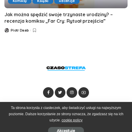
Komiksy
Książki
Recenzje
Jak można spędzić swoje trzynaste urodziny? –
recenzja komiksu „Far Cry: Rytuał przejścia”
Piotr Daab
Posted
by
Ta strona korzysta z ciasteczek, aby świadczyć usługi na najwyższym
Dołącz do zespołu
Kontakt
Reklama
poziomie. Dalsze korzystanie ze strony oznacza, że zgadzasz się na ich
użycie.
cookie policy
© 2025 Czasostrefa by
Goobrand
Akceptuje