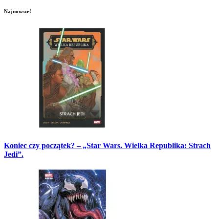
Najnowsze!
Koniec czy początek? – „Star Wars. Wielka Republika: Strach
Jedi”.