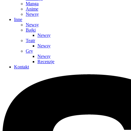
Manga
Anime
Newsy
Inne
Newsy
Bajki
Newsy
Teatr
Newsy
Gry
Newsy
Recenzje
Kontakt