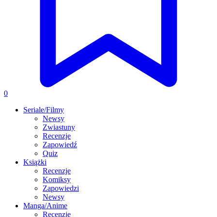
0
Seriale/Filmy
Newsy
Zwiastuny
Recenzje
Zapowiedź
Quiz
Książki
Recenzje
Komiksy
Zapowiedzi
Newsy
Manga/Anime
Recenzje