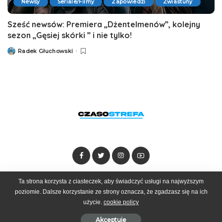
Newsy
Seriale/Filmy
Zapowiedzi
Zwiastuny
Sześć newsów: Premiera „Dżentelmenów”, kolejny
sezon „Gęsiej skórki ” i nie tylko!
Radek Głuchowski
Posted
by
Ta strona korzysta z ciasteczek, aby świadczyć usługi na najwyższym
Dołącz do zespołu
Kontakt
Reklama
poziomie. Dalsze korzystanie ze strony oznacza, że zgadzasz się na ich
użycie.
cookie policy
© 2025 Czasostrefa by
Goobrand
Akceptuje