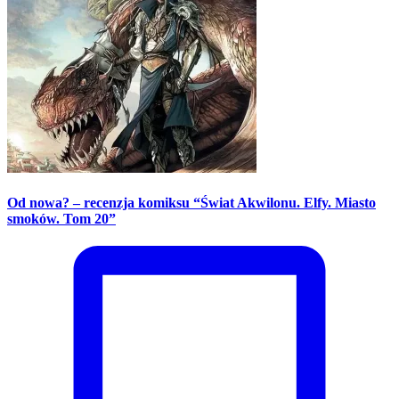
Od nowa? – recenzja komiksu “Świat Akwilonu. Elfy. Miasto
smoków. Tom 20”