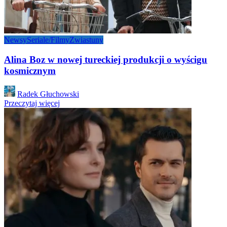
Newsy
Seriale/Filmy
Zwiastuny
Alina Boz w nowej tureckiej produkcji o wyścigu
kosmicznym
Posted
Radek Głuchowski
by
Przeczytaj więcej