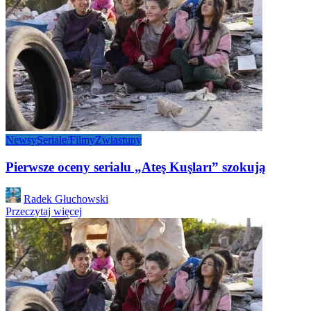
Newsy
Seriale/Filmy
Zwiastuny
Pierwsze oceny serialu „Ateş Kuşları” szokują
Posted
Radek Głuchowski
by
Przeczytaj więcej