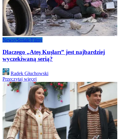
Newsy
Seriale/Filmy
Dlaczego „Ateş Kuşları” jest najbardziej
wyczekiwaną serią?
Posted
Radek Głuchowski
by
Przeczytaj więcej