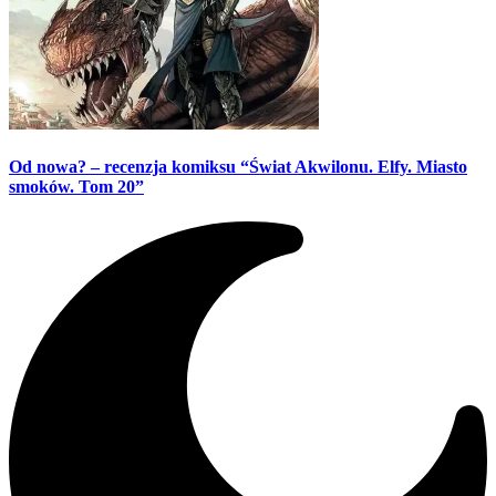
Od nowa? – recenzja komiksu “Świat Akwilonu. Elfy. Miasto
smoków. Tom 20”