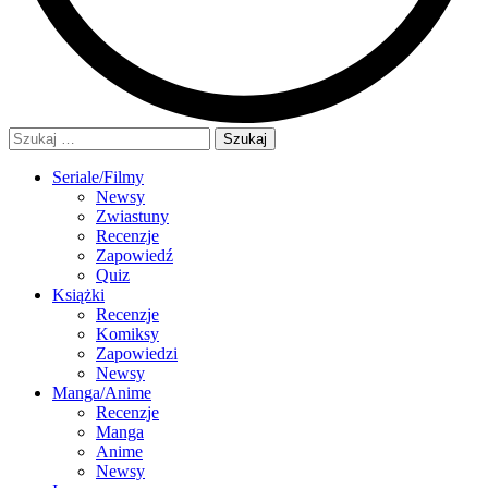
Szukaj:
Seriale/Filmy
Newsy
Zwiastuny
Recenzje
Zapowiedź
Quiz
Książki
Recenzje
Komiksy
Zapowiedzi
Newsy
Manga/Anime
Recenzje
Manga
Anime
Newsy