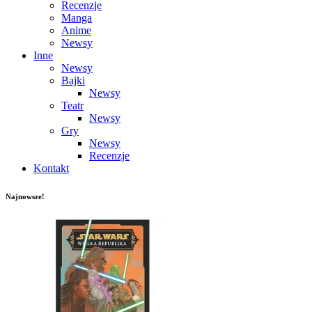
Recenzje
Manga
Anime
Newsy
Inne
Newsy
Bajki
Newsy
Teatr
Newsy
Gry
Newsy
Recenzje
Kontakt
Najnowsze!