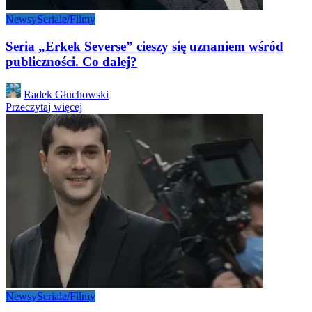
Newsy
Seriale/Filmy
Seria „Erkek Severse” cieszy się uznaniem wśród
publiczności. Co dalej?
Posted
Radek Głuchowski
by
Przeczytaj więcej
Newsy
Seriale/Filmy