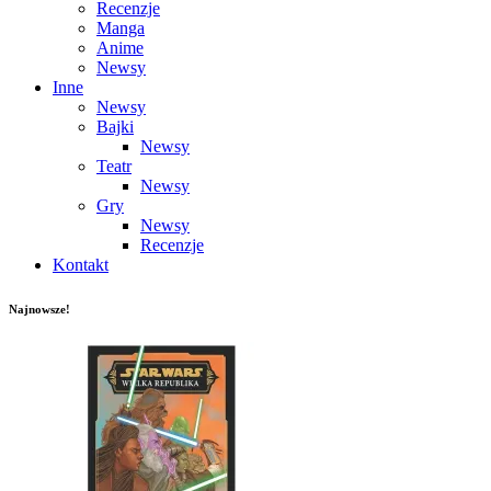
Recenzje
Manga
Anime
Newsy
Inne
Newsy
Bajki
Newsy
Teatr
Newsy
Gry
Newsy
Recenzje
Kontakt
Najnowsze!