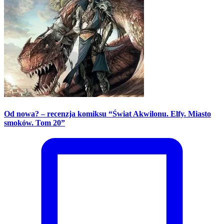
Od nowa? – recenzja komiksu “Świat Akwilonu. Elfy. Miasto
smoków. Tom 20”