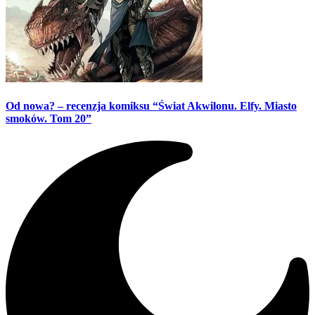
Od nowa? – recenzja komiksu “Świat Akwilonu. Elfy. Miasto
smoków. Tom 20”