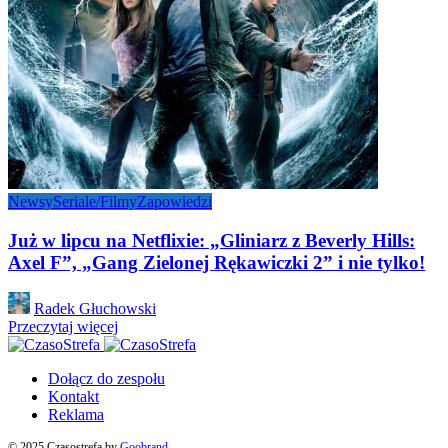
Newsy
Seriale/Filmy
Zapowiedzi
Już w lipcu na Netflixie: „Gliniarz z Beverly Hills:
Axel F”, „Gang Zielonej Rękawiczki 2” i nie tylko!
Posted
Radek Głuchowski
by
Przeczytaj więcej
Dołącz do zespołu
Kontakt
Reklama
© 2025 Czasostrefa by
Goobrand