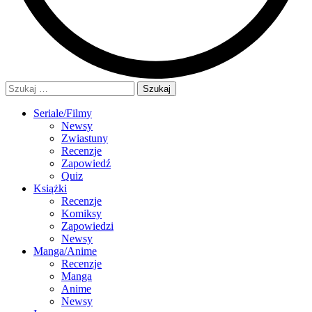
Szukaj:
Seriale/Filmy
Newsy
Zwiastuny
Recenzje
Zapowiedź
Quiz
Książki
Recenzje
Komiksy
Zapowiedzi
Newsy
Manga/Anime
Recenzje
Manga
Anime
Newsy