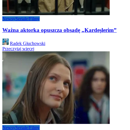
Newsy
Seriale/Filmy
Ważna aktorka opuszcza obsadę „Kardeşlerim”
Posted
Radek Głuchowski
by
Przeczytaj więcej
Newsy
Seriale/Filmy