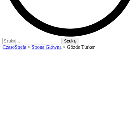
Szukaj:
CzasoStrefa
>
Strona Główna
>
Gözde Türker