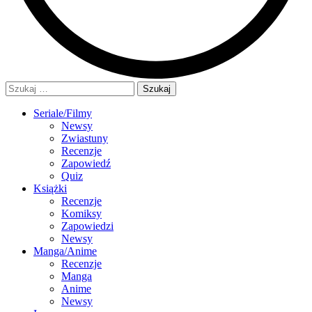
Szukaj:
Seriale/Filmy
Newsy
Zwiastuny
Recenzje
Zapowiedź
Quiz
Książki
Recenzje
Komiksy
Zapowiedzi
Newsy
Manga/Anime
Recenzje
Manga
Anime
Newsy