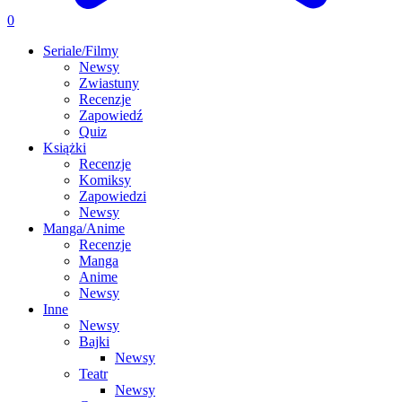
0
Seriale/Filmy
Newsy
Zwiastuny
Recenzje
Zapowiedź
Quiz
Książki
Recenzje
Komiksy
Zapowiedzi
Newsy
Manga/Anime
Recenzje
Manga
Anime
Newsy
Inne
Newsy
Bajki
Newsy
Teatr
Newsy