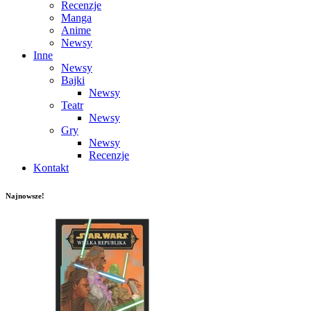
Recenzje
Manga
Anime
Newsy
Inne
Newsy
Bajki
Newsy
Teatr
Newsy
Gry
Newsy
Recenzje
Kontakt
Najnowsze!