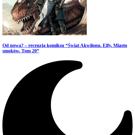
Od nowa? – recenzja komiksu “Świat Akwilonu. Elfy. Miasto
smoków. Tom 20”