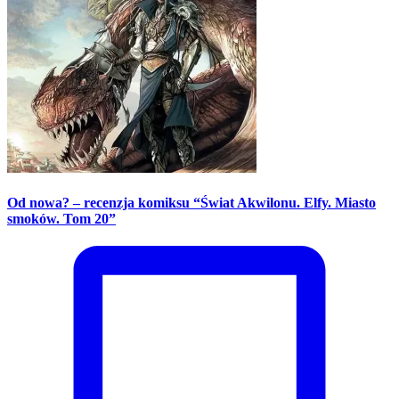
Od nowa? – recenzja komiksu “Świat Akwilonu. Elfy. Miasto
smoków. Tom 20”