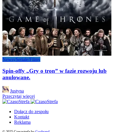
Newsy
Seriale/Filmy
Spin-offy „Gry o tron” w fazie rozwoju lub
anulowane.
Posted
Justyna
by
Przeczytaj więcej
Dołącz do zespołu
Kontakt
Reklama
© 2025 Czasostrefa by
Goobrand