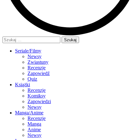
Szukaj:
Seriale/Filmy
Newsy
Zwiastuny
Recenzje
Zapowiedź
Quiz
Książki
Recenzje
Komiksy
Zapowiedzi
Newsy
Manga/Anime
Recenzje
Manga
Anime
Newsy