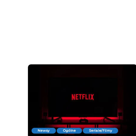
Newsy
Ogólne
Seriale/Filmy