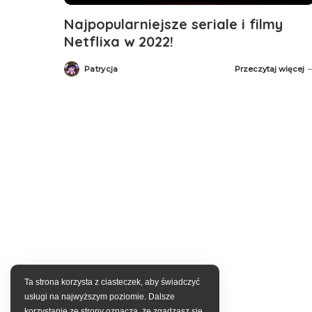
Najpopularniejsze seriale i filmy
Netflixa w 2022!
Patrycja
Przeczytaj więcej
Posted
by
Ta strona korzysta z ciasteczek, aby świadczyć
usługi na najwyższym poziomie. Dalsze
korzystanie ze strony oznacza, że zgadzasz się