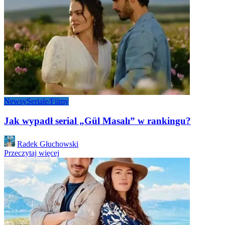
Newsy
Seriale/Filmy
Jak wypadł serial „Gül Masalı” w rankingu?
Posted
Radek Głuchowski
by
Przeczytaj więcej