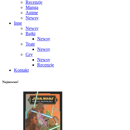
Recenzje
Manga
Anime
Newsy
Inne
Newsy
Bajki
Newsy
Teatr
Newsy
Gry
Newsy
Recenzje
Kontakt
Najnowsze!