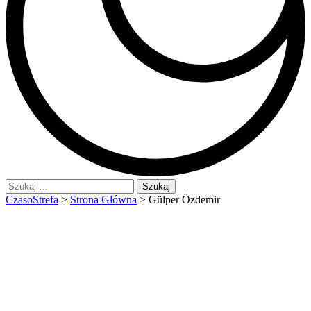
Szukaj:
CzasoStrefa
>
Strona Główna
>
Gülper Özdemir