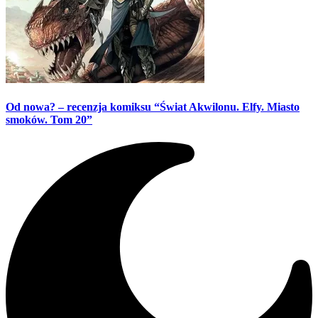
Od nowa? – recenzja komiksu “Świat Akwilonu. Elfy. Miasto
smoków. Tom 20”