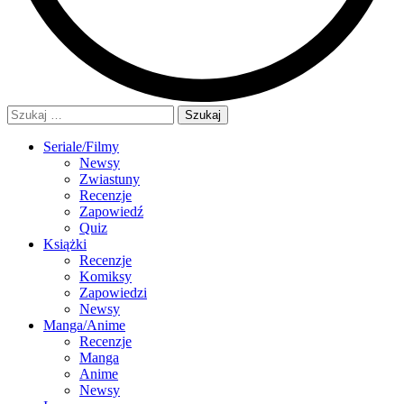
Szukaj:
Seriale/Filmy
Newsy
Zwiastuny
Recenzje
Zapowiedź
Quiz
Książki
Recenzje
Komiksy
Zapowiedzi
Newsy
Manga/Anime
Recenzje
Manga
Anime
Newsy