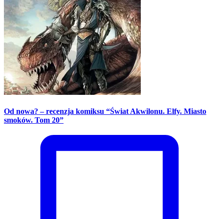
Od nowa? – recenzja komiksu “Świat Akwilonu. Elfy. Miasto
smoków. Tom 20”