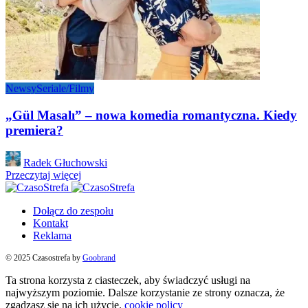
Newsy
Seriale/Filmy
„Gül Masalı” – nowa komedia romantyczna. Kiedy
premiera?
Posted
Radek Głuchowski
by
Przeczytaj więcej
Dołącz do zespołu
Kontakt
Reklama
© 2025 Czasostrefa by
Goobrand
Ta strona korzysta z ciasteczek, aby świadczyć usługi na
najwyższym poziomie. Dalsze korzystanie ze strony oznacza, że
zgadzasz się na ich użycie.
cookie policy