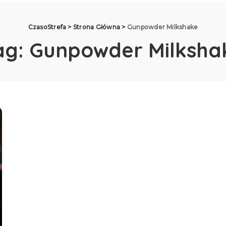
CzasoStrefa
>
Strona Główna
>
Gunpowder Milkshake
ag:
Gunpowder Milksha