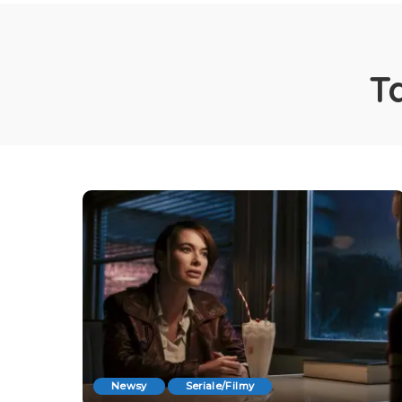
T
Newsy
Seriale/Filmy