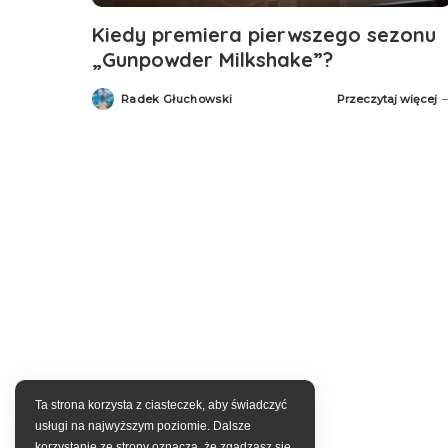
Kiedy premiera pierwszego sezonu
„Gunpowder Milkshake”?
Radek Głuchowski
Przeczytaj więcej
Posted
by
Ta strona korzysta z ciasteczek, aby świadczyć
usługi na najwyższym poziomie. Dalsze
korzystanie ze strony oznacza, że zgadzasz się