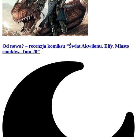
Od nowa? – recenzja komiksu “Świat Akwilonu. Elfy. Miasto
smoków. Tom 20”