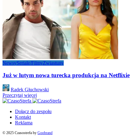
Newsy
Seriale/Filmy
Zwiastuny
Już w lutym nowa turecka produkcja na Netflixie
Posted
Radek Głuchowski
by
Przeczytaj więcej
Dołącz do zespołu
Kontakt
Reklama
© 2025 Czasostrefa by
Goobrand