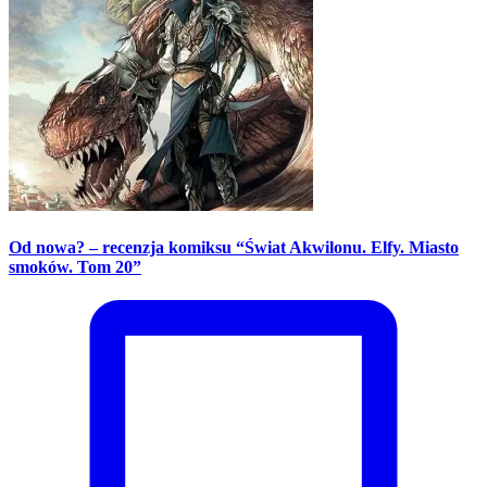
Od nowa? – recenzja komiksu “Świat Akwilonu. Elfy. Miasto
smoków. Tom 20”