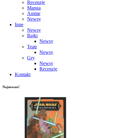
Recenzje
Manga
Anime
Newsy
Inne
Newsy
Bajki
Newsy
Teatr
Newsy
Gry
Newsy
Recenzje
Kontakt
Najnowsze!