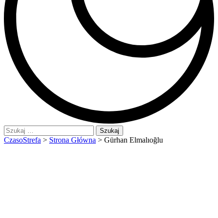
Szukaj:
CzasoStrefa
>
Strona Główna
>
Gürhan Elmalıoğlu