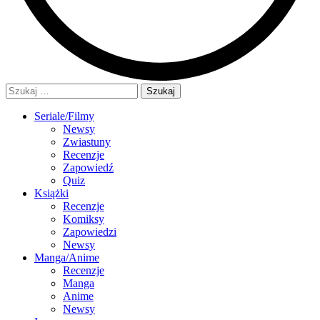
Szukaj:
Seriale/Filmy
Newsy
Zwiastuny
Recenzje
Zapowiedź
Quiz
Książki
Recenzje
Komiksy
Zapowiedzi
Newsy
Manga/Anime
Recenzje
Manga
Anime
Newsy