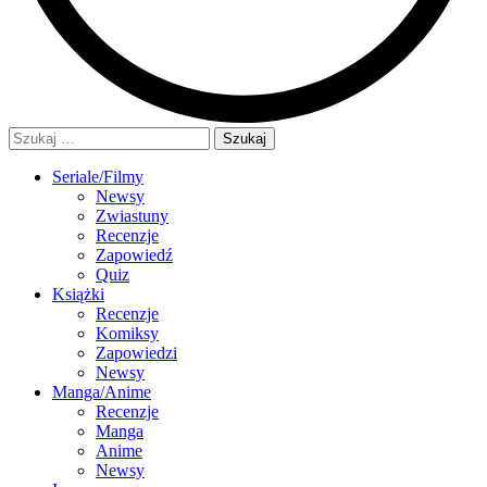
Szukaj:
Seriale/Filmy
Newsy
Zwiastuny
Recenzje
Zapowiedź
Quiz
Książki
Recenzje
Komiksy
Zapowiedzi
Newsy
Manga/Anime
Recenzje
Manga
Anime
Newsy