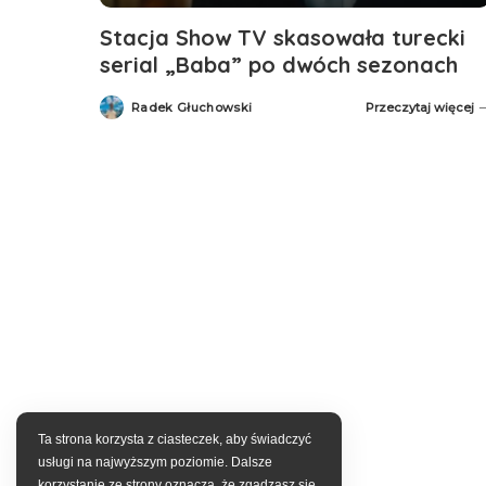
Stacja Show TV skasowała turecki
serial „Baba” po dwóch sezonach
Radek Głuchowski
Przeczytaj więcej
Posted
by
Ta strona korzysta z ciasteczek, aby świadczyć
usługi na najwyższym poziomie. Dalsze
korzystanie ze strony oznacza, że zgadzasz się