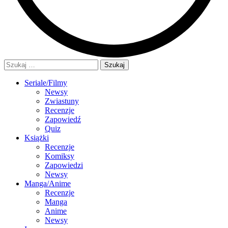
Szukaj:
Seriale/Filmy
Newsy
Zwiastuny
Recenzje
Zapowiedź
Quiz
Książki
Recenzje
Komiksy
Zapowiedzi
Newsy
Manga/Anime
Recenzje
Manga
Anime
Newsy