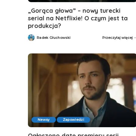
„Gorąca głowa” – nowy turecki
serial na Netflixie! O czym jest ta
produkcja?
Radek Głuchowski
Przeczytaj więcej
Posted
by
Newsy
Zapowiedzi
Ogłoszono datę premiery serii