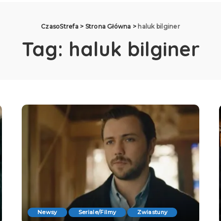
CzasoStrefa
>
Strona Główna
>
haluk bilginer
Tag:
haluk bilginer
Newsy
Seriale/Filmy
Zwiastuny