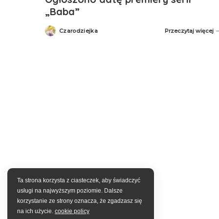
„Baba”
Czarodziejka
Przeczytaj więcej
Posted
by
Ta strona korzysta z ciasteczek, aby świadczyć
usługi na najwyższym poziomie. Dalsze
korzystanie ze strony oznacza, że zgadzasz się
na ich użycie.
cookie policy