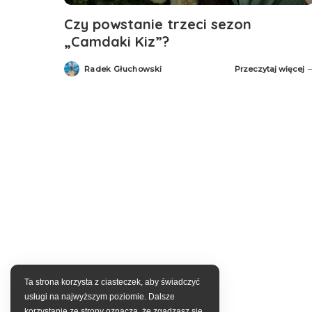
Czy powstanie trzeci sezon
„Camdaki Kiz”?
Radek Głuchowski
Przeczytaj więcej
Posted
by
Ta strona korzysta z ciasteczek, aby świadczyć
usługi na najwyższym poziomie. Dalsze
korzystanie ze strony oznacza, że zgadzasz się