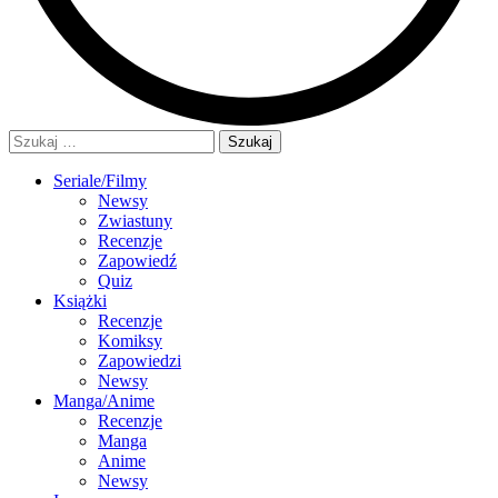
Szukaj:
Seriale/Filmy
Newsy
Zwiastuny
Recenzje
Zapowiedź
Quiz
Książki
Recenzje
Komiksy
Zapowiedzi
Newsy
Manga/Anime
Recenzje
Manga
Anime
Newsy