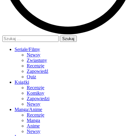
Szukaj:
Seriale/Filmy
Newsy
Zwiastuny
Recenzje
Zapowiedź
Quiz
Książki
Recenzje
Komiksy
Zapowiedzi
Newsy
Manga/Anime
Recenzje
Manga
Anime
Newsy