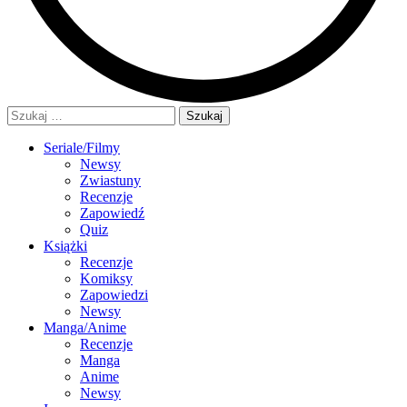
Szukaj:
Seriale/Filmy
Newsy
Zwiastuny
Recenzje
Zapowiedź
Quiz
Książki
Recenzje
Komiksy
Zapowiedzi
Newsy
Manga/Anime
Recenzje
Manga
Anime
Newsy