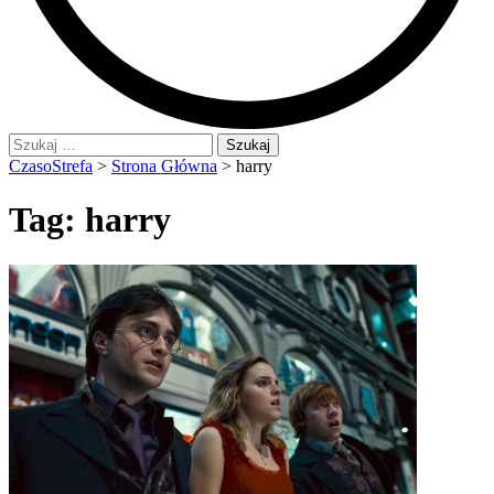
Szukaj:
CzasoStrefa
>
Strona Główna
>
harry
Tag:
harry