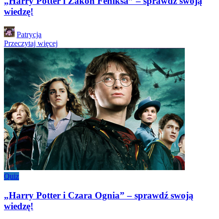
„Harry Potter i Zakon Feniksa” – sprawdź swoją
wiedzę!
Posted
Patrycja
by
Przeczytaj więcej
Quiz
„Harry Potter i Czara Ognia” – sprawdź swoją
wiedzę!