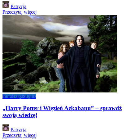
Posted
Patrycja
by
Przeczytaj więcej
Inne
Książki
Quiz
„Harry Potter i Więzień Azkabanu” – sprawdź
swoją wiedzę!
Posted
Patrycja
by
Przeczytaj więcej