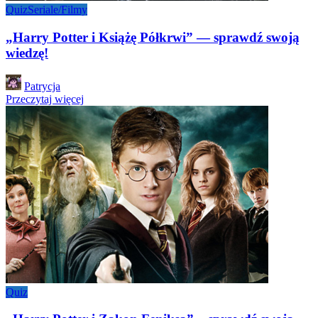
Quiz
Seriale/Filmy
„Harry Potter i Książę Półkrwi” — sprawdź swoją
wiedzę!
Posted
Patrycja
by
Przeczytaj więcej
Quiz