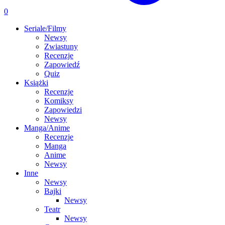
0
Seriale/Filmy
Newsy
Zwiastuny
Recenzje
Zapowiedź
Quiz
Książki
Recenzje
Komiksy
Zapowiedzi
Newsy
Manga/Anime
Recenzje
Manga
Anime
Newsy
Inne
Newsy
Bajki
Newsy
Teatr
Newsy