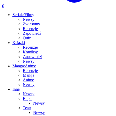
0
Seriale/Filmy
Newsy
Zwiastuny
Recenzje
Zapowiedź
Quiz
Książki
Recenzje
Komiksy
Zapowiedzi
Newsy
Manga/Anime
Recenzje
Manga
Anime
Newsy
Inne
Newsy
Bajki
Newsy
Teatr
Newsy