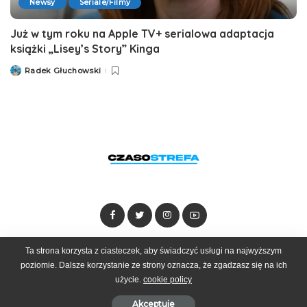
Newsy
Seriale/Filmy
Już w tym roku na Apple TV+ serialowa adaptacja
książki „Lisey’s Story” Kinga
Radek Głuchowski
Posted
by
Ta strona korzysta z ciasteczek, aby świadczyć usługi na najwyższym
Dołącz do zespołu
Kontakt
Reklama
poziomie. Dalsze korzystanie ze strony oznacza, że zgadzasz się na ich
użycie.
cookie policy
© 2025 Czasostrefa by
Goobrand
Akceptuje