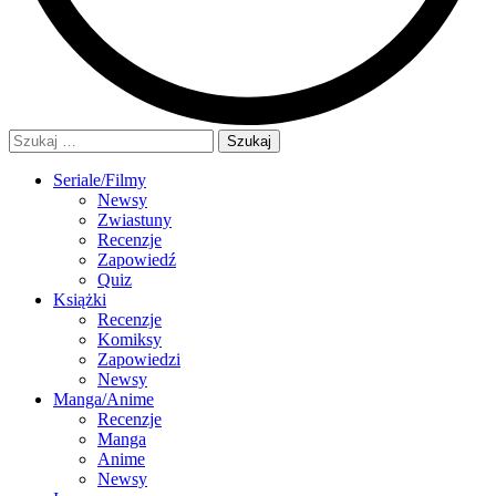
Szukaj:
Seriale/Filmy
Newsy
Zwiastuny
Recenzje
Zapowiedź
Quiz
Książki
Recenzje
Komiksy
Zapowiedzi
Newsy
Manga/Anime
Recenzje
Manga
Anime
Newsy