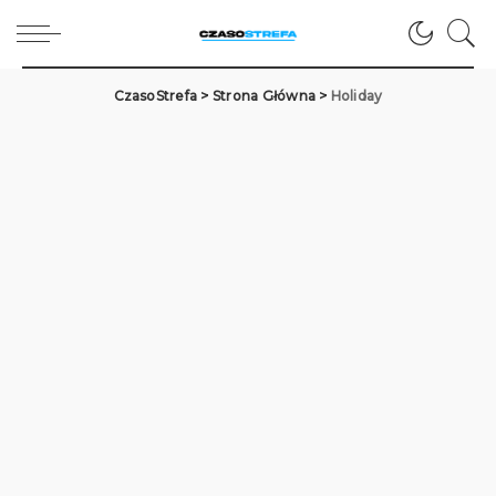
CzasoStrefa
>
Strona Główna
>
Holiday