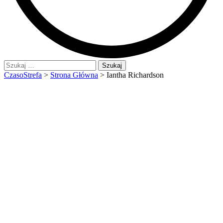
Szukaj:
CzasoStrefa
>
Strona Główna
>
Iantha Richardson