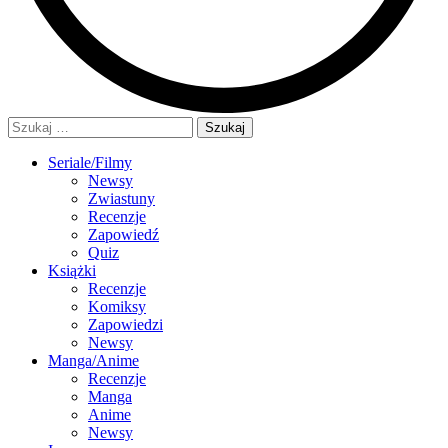
Szukaj:
Seriale/Filmy
Newsy
Zwiastuny
Recenzje
Zapowiedź
Quiz
Książki
Recenzje
Komiksy
Zapowiedzi
Newsy
Manga/Anime
Recenzje
Manga
Anime
Newsy