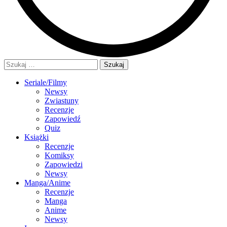
Szukaj:
Seriale/Filmy
Newsy
Zwiastuny
Recenzje
Zapowiedź
Quiz
Książki
Recenzje
Komiksy
Zapowiedzi
Newsy
Manga/Anime
Recenzje
Manga
Anime
Newsy