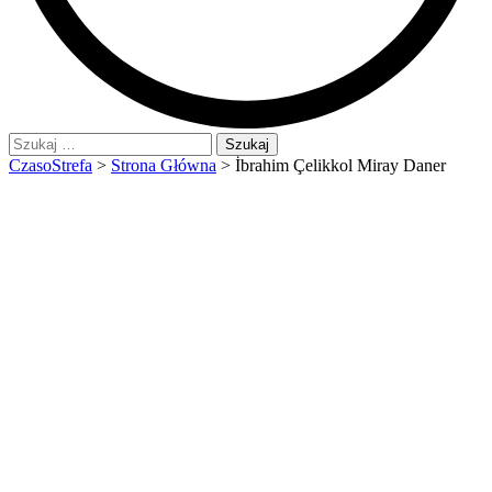
Szukaj:
CzasoStrefa
>
Strona Główna
>
İbrahim Çelikkol Miray Daner