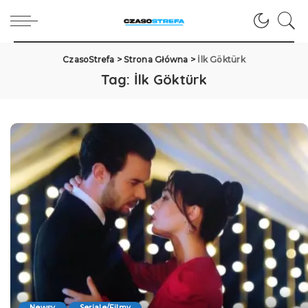
CzasoStrefa
>
Strona Główna
>
İlk Göktürk
Tag:
İlk Göktürk
Newsy
Seriale/Filmy