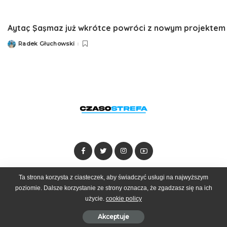
Aytaç Şaşmaz już wkrótce powróci z nowym projektem
Radek Głuchowski
Posted
by
Dołącz do zespołu
Kontakt
Reklama
Ta strona korzysta z ciasteczek, aby świadczyć usługi na najwyższym
poziomie. Dalsze korzystanie ze strony oznacza, że zgadzasz się na ich
użycie.
cookie policy
© 2025 Czasostrefa by
Goobrand
Akceptuje