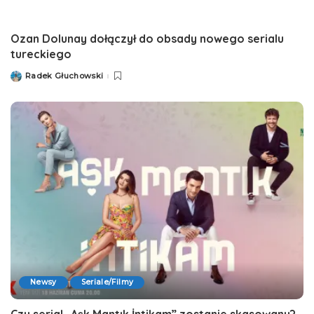
Ozan Dolunay dołączył do obsady nowego serialu
tureckiego
Radek Głuchowski
Posted
by
Newsy
Seriale/Filmy
Czy serial „Aşk Mantık İntikam” zostanie skasowany?