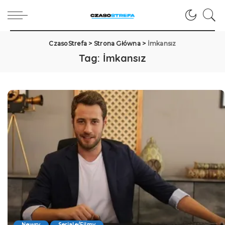
CzasoStrefa
>
Strona Główna
>
İmkansız
Tag:
İmkansız
Newsy
Seriale/Filmy