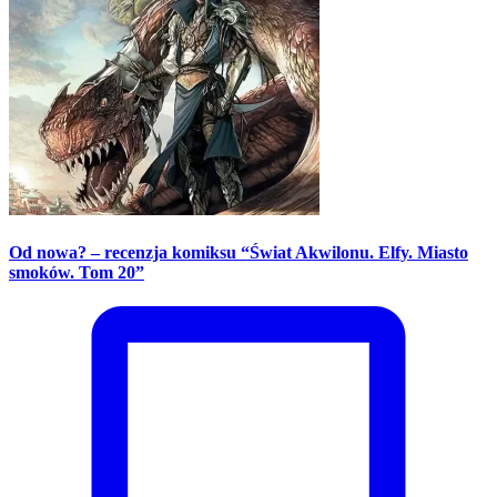
Od nowa? – recenzja komiksu “Świat Akwilonu. Elfy. Miasto
smoków. Tom 20”