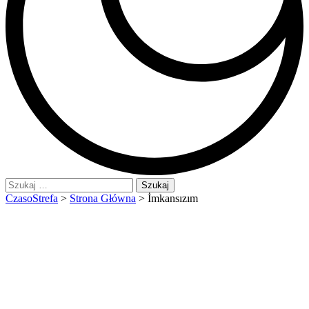
Szukaj:
CzasoStrefa
>
Strona Główna
>
İmkansızım