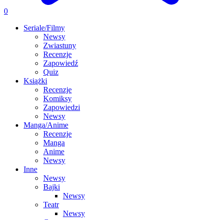
0
Seriale/Filmy
Newsy
Zwiastuny
Recenzje
Zapowiedź
Quiz
Książki
Recenzje
Komiksy
Zapowiedzi
Newsy
Manga/Anime
Recenzje
Manga
Anime
Newsy
Inne
Newsy
Bajki
Newsy
Teatr
Newsy