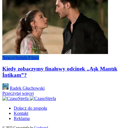
Newsy
Seriale/Filmy
Kiedy zobaczymy finałowy odcinek „Aşk Mantık
İntikam”?
Posted
Radek Głuchowski
by
Przeczytaj więcej
Dołącz do zespołu
Kontakt
Reklama
© 2025 Czasostrefa by
Goobrand