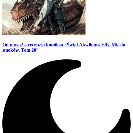
Od nowa? – recenzja komiksu “Świat Akwilonu. Elfy. Miasto
smoków. Tom 20”