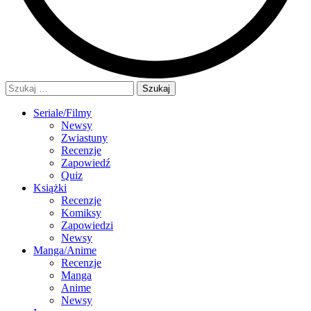
Szukaj:
Seriale/Filmy
Newsy
Zwiastuny
Recenzje
Zapowiedź
Quiz
Książki
Recenzje
Komiksy
Zapowiedzi
Newsy
Manga/Anime
Recenzje
Manga
Anime
Newsy