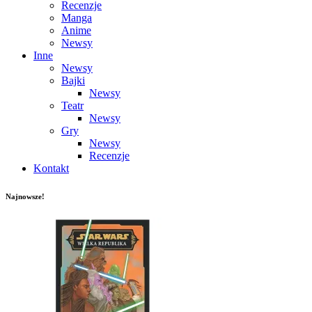
Recenzje
Manga
Anime
Newsy
Inne
Newsy
Bajki
Newsy
Teatr
Newsy
Gry
Newsy
Recenzje
Kontakt
Najnowsze!