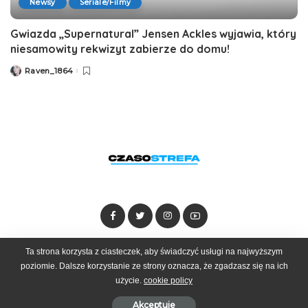
Newsy
Seriale/Filmy
Gwiazda „Supernatural” Jensen Ackles wyjawia, który
niesamowity rekwizyt zabierze do domu!
Raven_1864
Posted
by
Ta strona korzysta z ciasteczek, aby świadczyć usługi na najwyższym
Dołącz do zespołu
Kontakt
Reklama
poziomie. Dalsze korzystanie ze strony oznacza, że zgadzasz się na ich
użycie.
cookie policy
© 2025 Czasostrefa by
Goobrand
Akceptuje