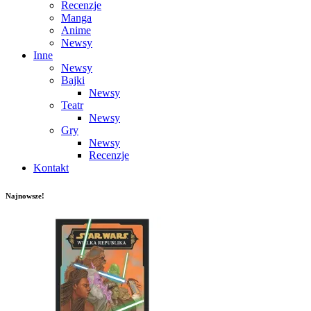
Recenzje
Manga
Anime
Newsy
Inne
Newsy
Bajki
Newsy
Teatr
Newsy
Gry
Newsy
Recenzje
Kontakt
Najnowsze!