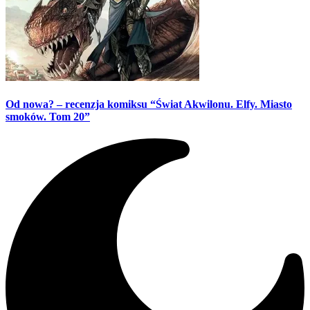
Od nowa? – recenzja komiksu “Świat Akwilonu. Elfy. Miasto
smoków. Tom 20”