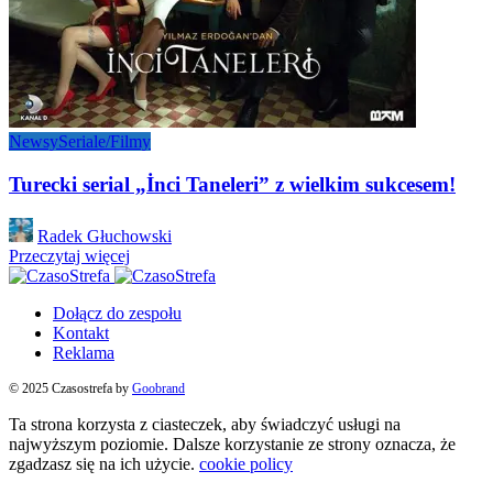
Newsy
Seriale/Filmy
Turecki serial „İnci Taneleri” z wielkim sukcesem!
Posted
Radek Głuchowski
by
Przeczytaj więcej
Dołącz do zespołu
Kontakt
Reklama
© 2025 Czasostrefa by
Goobrand
Ta strona korzysta z ciasteczek, aby świadczyć usługi na
najwyższym poziomie. Dalsze korzystanie ze strony oznacza, że
zgadzasz się na ich użycie.
cookie policy