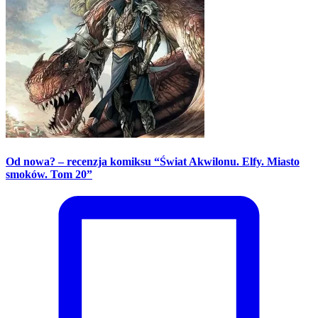
Od nowa? – recenzja komiksu “Świat Akwilonu. Elfy. Miasto
smoków. Tom 20”