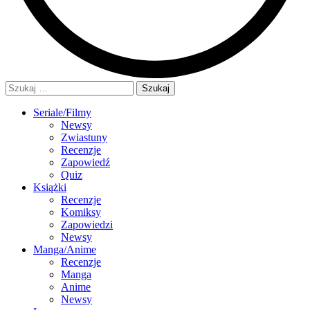
Szukaj:
Seriale/Filmy
Newsy
Zwiastuny
Recenzje
Zapowiedź
Quiz
Książki
Recenzje
Komiksy
Zapowiedzi
Newsy
Manga/Anime
Recenzje
Manga
Anime
Newsy